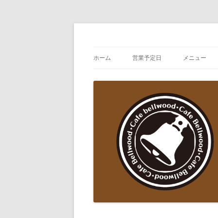
コ
ン
テ
自家焙煎珈琲とシフォンケーキの店
Cafe Bellwood
ン
ツ
ホーム
営業予定日
メニュー
へ
ス
キ
お食事メニ
ッ
プ
ドリンク・
スイーツ 写
ストレート
アルコール
テイクアウ