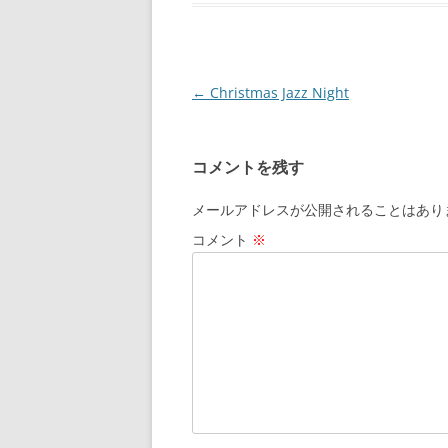
投
←
Christmas Jazz Night
稿
ナ
コメントを残す
ビ
ゲ
メールアドレスが公開されることはあり
ー
コメント
※
シ
ョ
ン