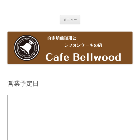
コ
ン
Cafe Bellwood
テ
自家焙煎珈琲とシフォンケーキの店
ン
ツ
メニュー
へ
ス
キ
ッ
プ
営業予定日